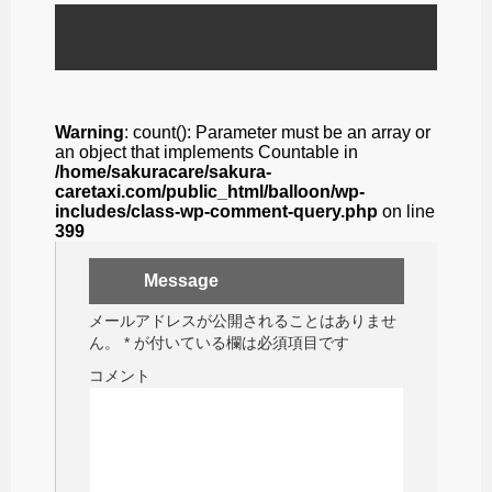
Warning
: count(): Parameter must be an array or
an object that implements Countable in
/home/sakuracare/sakura-
caretaxi.com/public_html/balloon/wp-
includes/class-wp-comment-query.php
on line
399
Message
メールアドレスが公開されることはありませ
ん。
*
が付いている欄は必須項目です
コメント