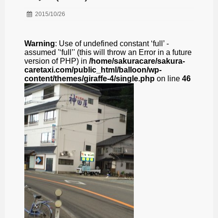
2015/10/26
Warning
: Use of undefined constant ‘full’ -
assumed '‘full’' (this will throw an Error in a future
version of PHP) in
/home/sakuracare/sakura-
caretaxi.com/public_html/balloon/wp-
content/themes/giraffe-4/single.php
on line
46