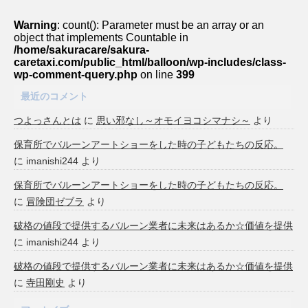
Warning
: count(): Parameter must be an array or an
object that implements Countable in
/home/sakuracare/sakura-
caretaxi.com/public_html/balloon/wp-includes/class-
wp-comment-query.php
on line
399
最近のコメント
つよっさんとは
に
思い邪なし～オモイヨコシマナシ～
より
保育所でバルーンアートショーをした時の子どもたちの反応。
に
imanishi244
より
保育所でバルーンアートショーをした時の子どもたちの反応。
に
冒険団ゼブラ
より
破格の値段で提供するバルーン業者に未来はあるか☆価値を提供
に
imanishi244
より
破格の値段で提供するバルーン業者に未来はあるか☆価値を提供
に
寺田剛史
より